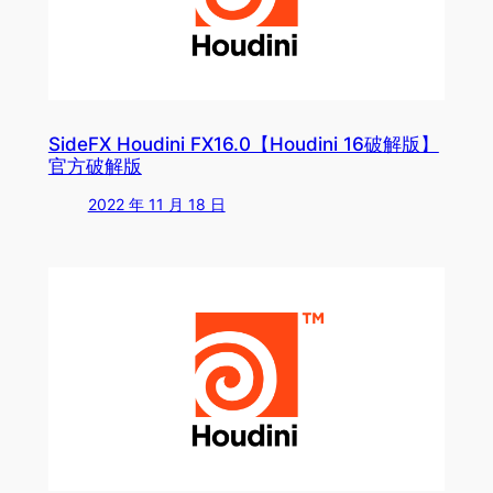
SideFX Houdini FX16.0【Houdini 16破解版】
官方破解版
2022 年 11 月 18 日