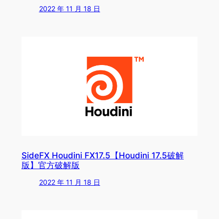
2022 年 11 月 18 日
SideFX Houdini FX17.5【Houdini 17.5破解
版】官方破解版
2022 年 11 月 18 日