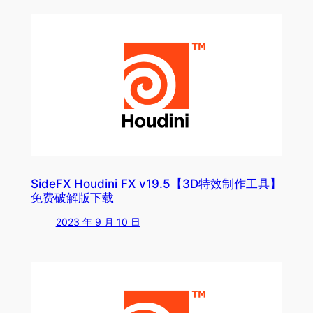
SideFX Houdini FX v19.5【3D特效制作工具】
免费破解版下载
2023 年 9 月 10 日